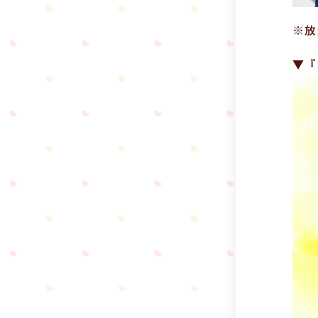
※放
▼『