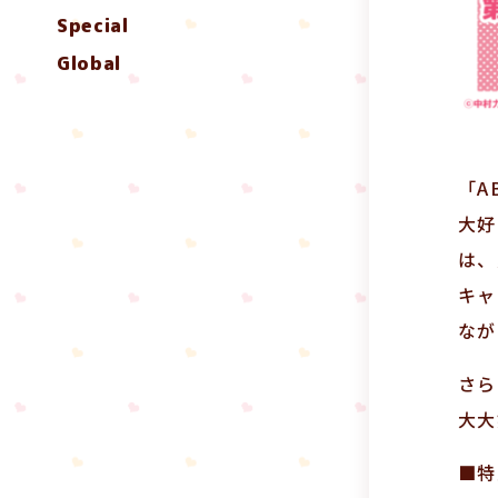
Special
Global
「A
大好
は、
キャ
なが
さら
大大
■特