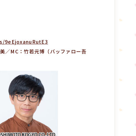
ts/9eEjoxanuRutE3
美／MC：竹若元博（バッファロー吾