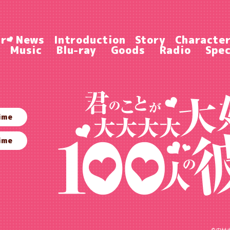
ir
News
Introduction
Story
Characte
Music
Blu-ray
Goods
Radio
Spec
ime
ime
©中村