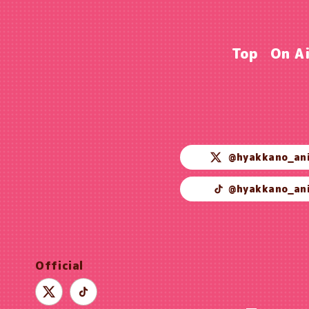
Top
On A
@hyakkano_an
@hyakkano_an
Official