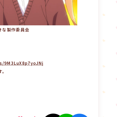
きな製作委員会
ots/9M3LuX8p7yoJNj
す。