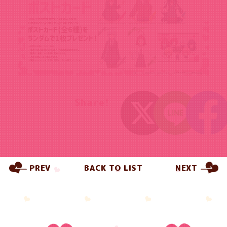
Share!
PREV
BACK TO LIST
NEXT