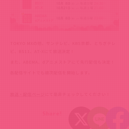
TOKYO MXの他、サンテレビ、KBS京都、とちぎテレ
ビ、BS11、AT-Xにて放送決定！
また、ABEMA、dアニメストアにて先行配信も決定！
各配信サイトでも順次配信を開始します。
放送・配信ページ
にて是非チェックしてください！
Share!