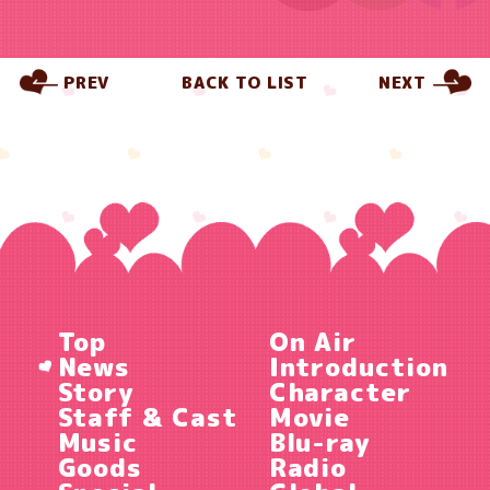
PREV
BACK TO LIST
NEXT
Top
On Air
News
Introduction
Story
Character
Staff & Cast
Movie
Music
Blu-ray
Goods
Radio