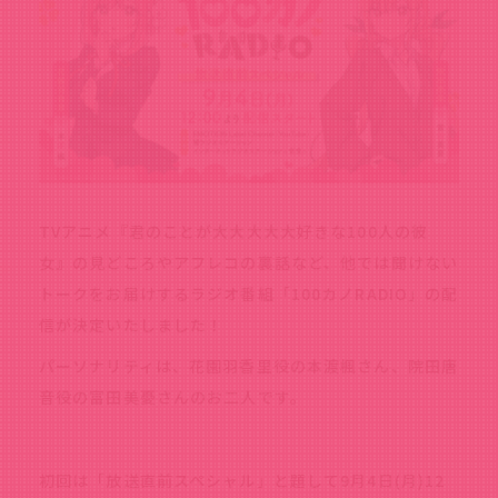
TVアニメ『君のことが大大大大大好きな100人の彼
女』の見どころやアフレコの裏話など、他では聞けない
トークをお届けするラジオ番組「100カノRADIO」の配
信が決定いたしました！
パーソナリティは、花園羽香里役の本渡楓さん、院田唐
音役の富田美憂さんのお二人です。
初回は「放送直前スペシャル」と題して9月4日(月)12