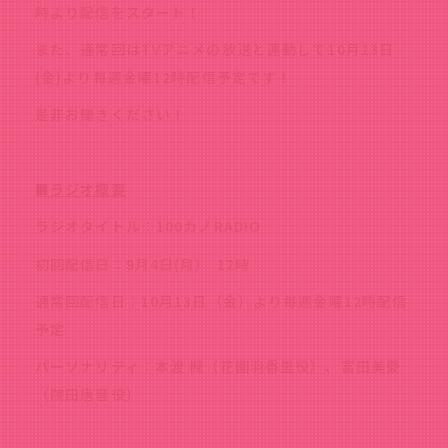
時より配信をスタート！
また、通常回はTVアニメの放送と連動して10月13日
(金)より毎週金曜12時配信予定です！
是非お聞きください！
■ラジオ概要
ラジオタイトル：100カノRADIO
初回配信日：9月4日(月) 12時
通常回配信日：10月13日（金）より毎週金曜12時配信
予定
パーソナリティ：本渡 楓（花園羽香里役）、富田美憂
（院田唐音役）