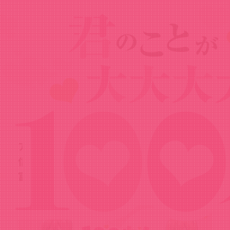
News
ニュース
2023.08.29
アニメ公式ラジオ「100カノRADIO」配
信決定！パーソナリティは本渡楓さんと
富田美憂さん！