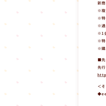
新商
※複
※特
※通
※1
※特
※購
■先
先行
htt
＜そ
◆e