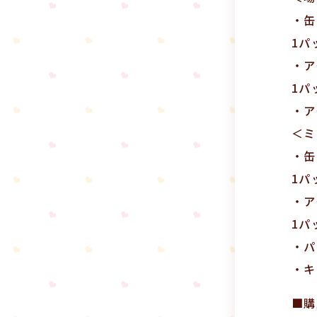
・缶
1パ
・ア
1パ
・ア
＜ミ
・缶
1パ
・ア
1パ
・パ
・キ
■購