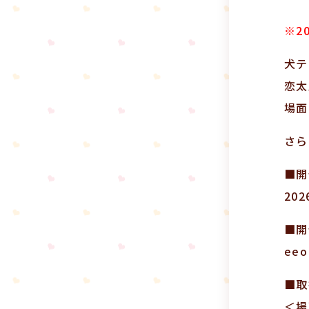
※2
犬テ
恋太
場面
さら
■開
20
■開
eeo
■取
＜場