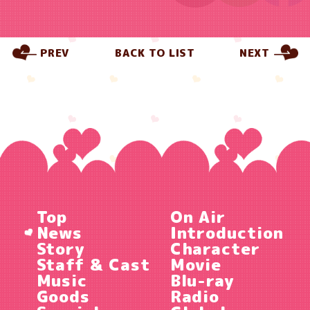
PREV
BACK TO LIST
NEXT
Top
On Air
News
Introduction
Story
Character
Staff & Cast
Movie
Music
Blu-ray
Goods
Radio