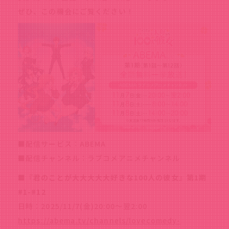
ぜひ、この機会にご覧ください！
■配信サービス：ABEMA
■配信チャンネル：ラブコメアニメチャンネル
■『君のことが大大大大大好きな100人の彼女』第1期
#1-#12
日時：2025/11/7(金)20:00～翌2:00
https://abema.tv/channels/lovecomedy-