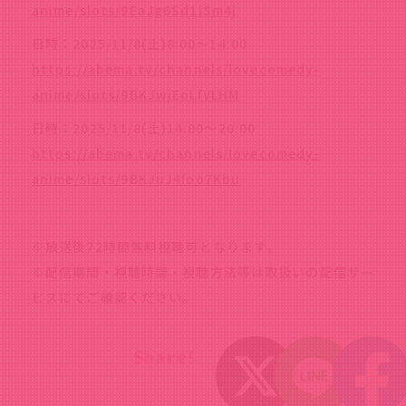
anime/slots/9EaJg6Sd1iSm4j
日時：2025/11/8(土)8:00～14:00
https://abema.tv/channels/lovecomedy-
anime/slots/9BKJwjEoLfVLHM
日時：2025/11/8(土)14:00～20:00
https://abema.tv/channels/lovecomedy-
anime/slots/9BKJuJ4foo7Kbu
※放送後72時間無料視聴可となります。
※配信期間・視聴時間・視聴方法等は取扱いの配信サー
ビスにてご確認ください。
Share!