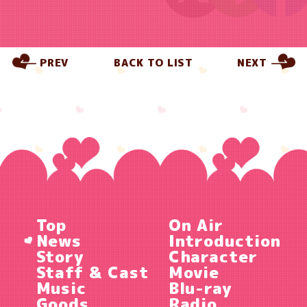
PREV
BACK TO LIST
NEXT
Top
On Air
News
Introduction
Story
Character
Staff & Cast
Movie
Music
Blu-ray
Goods
Radio