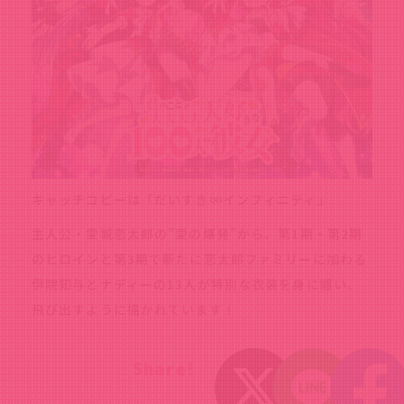
キャッチコピーは「だいすき∞インフィニティ」
主人公・愛城恋太郎の”愛の爆発”から、第1期・第2期
のヒロインと第3期で新たに恋太郎ファミリーに加わる
伊院知与とナディーの13人が特別な衣装を身に纏い、
飛び出すように描かれています！
Share!