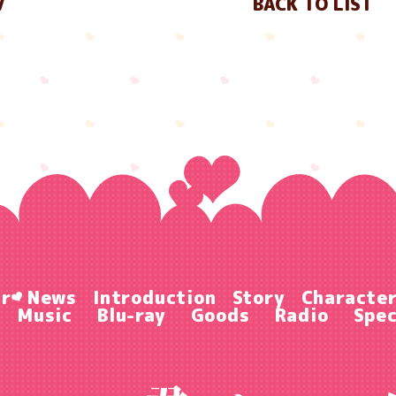
V
BACK TO LIST
ir
News
Introduction
Story
Characte
Music
Blu-ray
Goods
Radio
Spec