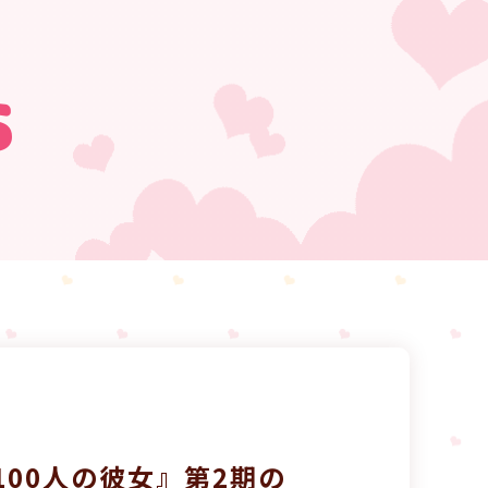
s
00人の彼女』第2期の