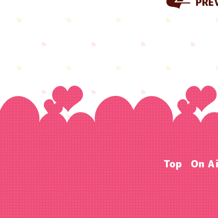
PRE
Top
On A