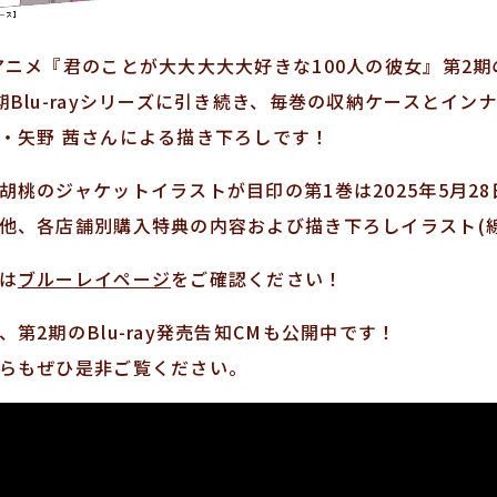
アニメ『君のことが大大大大大好きな100人の彼女』第2期の
期Blu-rayシリーズに引き続き、毎巻の収納ケースとイ
・矢野 茜さんによる描き下ろしです！
胡桃のジャケットイラストが目印の第1巻は2025年5月28
他、各店舗別購入特典の内容および描き下ろしイラスト(
は
ブルーレイページ
をご確認ください！
、第2期のBlu-ray発売告知CMも公開中です！
らもぜひ是非ご覧ください。