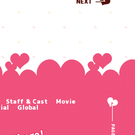
NEXT
r
Staff & Cast
Movie
ial
Global