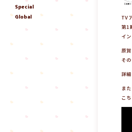
Special
Global
TV
第1
イン
原賀
その
詳細
また
こち