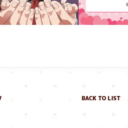
V
BACK TO LIST