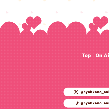
Top
On A
@hyakkano_an
@hyakkano_an