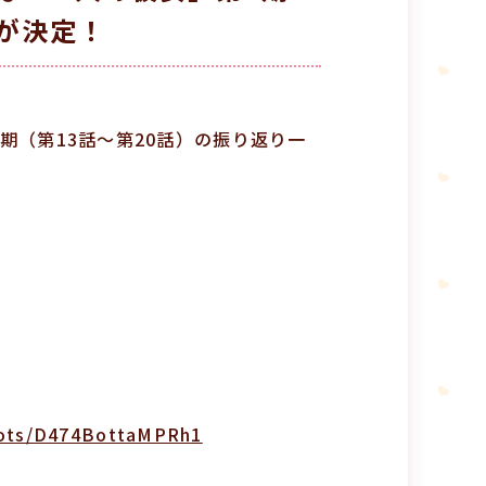
送が決定！
2期（第13話～第20話）の振り返り一
slots/D474BottaMPRh1