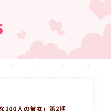
s
な100人の彼女」第2期