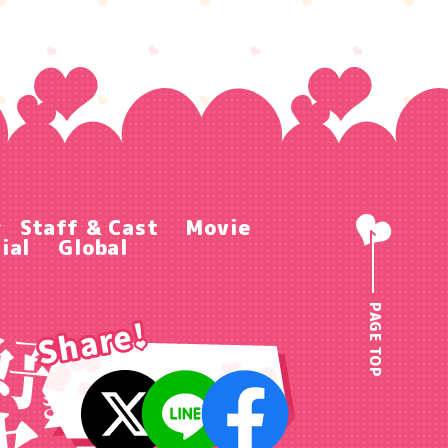
r
Staff & Cast
Movie
ial
Global
PAGE TOP