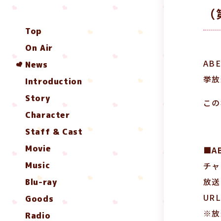
（
Top
On Air
AB
News
挙放
Introduction
Story
この
Character
Staff & Cast
Movie
■A
Music
チャ
放送
Blu-ray
UR
Goods
※放
Radio