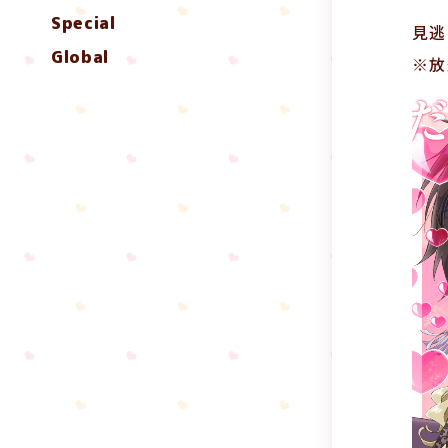
Special
見逃
Global
※放