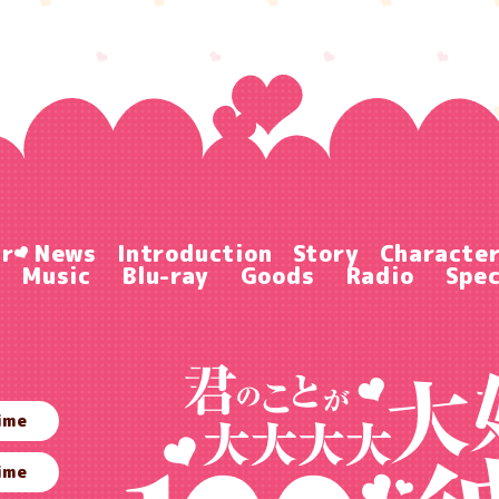
ir
News
Introduction
Story
Characte
Music
Blu-ray
Goods
Radio
Spec
ime
ime