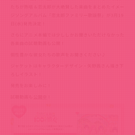
たちが熱唱＆恋太郎が大絶賛した楽曲をまとめたイメー
ジソングアルバム「恋太郎ファミリー歌謡祭」が3月19
日(水)発売決定！
さらにアニメ本編では少ししかお聞きいただけなかった
各楽曲の試聴動画も公開！
個性豊かな彼女たちの歌声をお聞きください♪
ジャケットはキャラクターデザイン・矢野茜さん描き下
ろしイラスト！
発売をお楽しみに！
試聴動画も
公開中
！