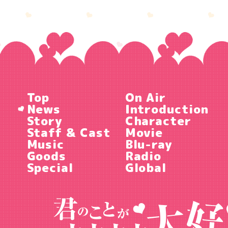
Top
On Air
News
Introduction
Story
Character
Staff & Cast
Movie
Music
Blu-ray
Goods
Radio
Special
Global