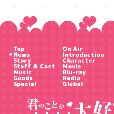
Top
On Air
News
Introduction
Story
Character
Staff & Cast
Movie
Music
Blu-ray
Goods
Radio
Special
Global