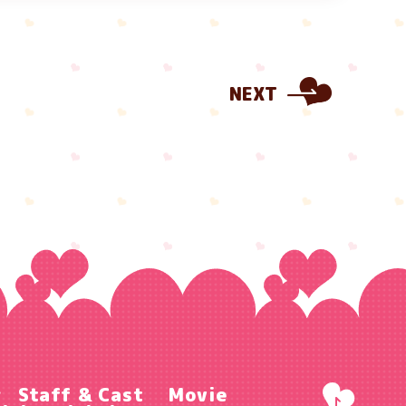
NEXT
r
Staff & Cast
Movie