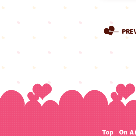
PRE
Top
On A