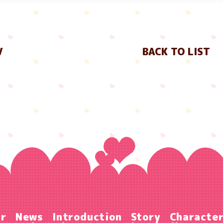
V
BACK TO LIST
ir
News
Introduction
Story
Characte