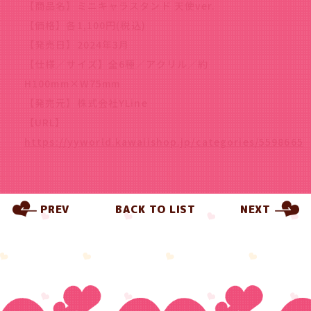
【商品名】ミニキャラスタンド 天使ver.
【価格】各1,100円(税込)
【発売日】2024年3月
【仕様／サイズ】全6種／アクリル／約
H100mm×W75mm
【発売元】株式会社YLine
【URL】
https://yyworld.kawaiishop.jp/categories/5598665
PREV
BACK TO LIST
NEXT