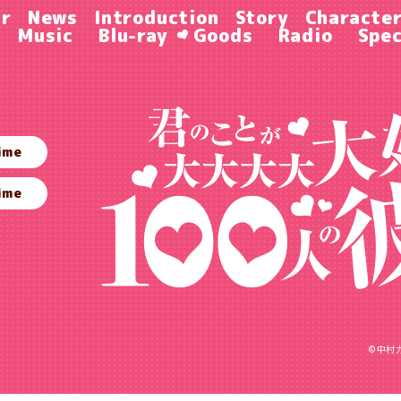
ir
News
Introduction
Story
Characte
Music
Blu-ray
Goods
Radio
Spec
ime
ime
©中村