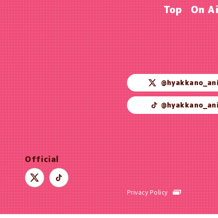
Top
On A
@hyakkano_an
@hyakkano_an
Official
Privacy Policy