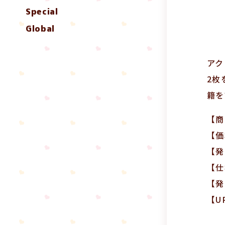
Special
Global
アク
2枚
籍を
【商
【価
【発
【仕
【発
【U