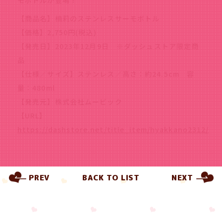
モボトルが登場！
【商品名】楠莉のステンレスサーモボトル
【価格】2,750円(税込)
【発売日】2023年12月9日 ※ダッシュストア限定商
品
【仕様／サイズ】ステンレス／高さ：約24.5cm 容
量：480ml
【発売元】株式会社ムービック
【URL】
https://dashstore.net/title_item/hyakkano2312/
PREV
BACK TO LIST
NEXT