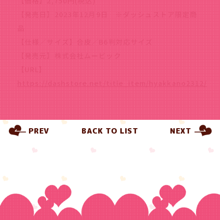
【価格】2,750円(税込)
【発売日】2023年12月9日 ※ダッシュストア限定商
品
【仕様／サイズ】合皮／B6判対応サイズ
【発売元】株式会社ムービック
【URL】
https://dashstore.net/title_item/hyakkano2312/
PREV
BACK TO LIST
NEXT