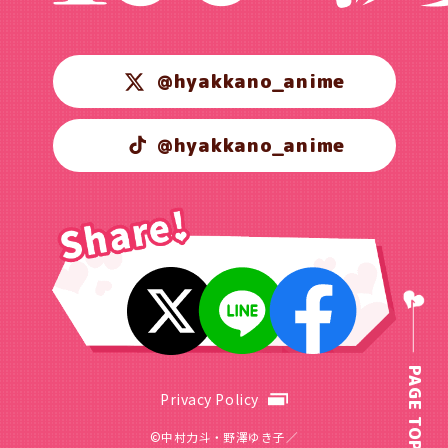
@hyakkano_anime
@hyakkano_anime
PAGE TOP
Privacy Policy
©中村力斗・野澤ゆき子／