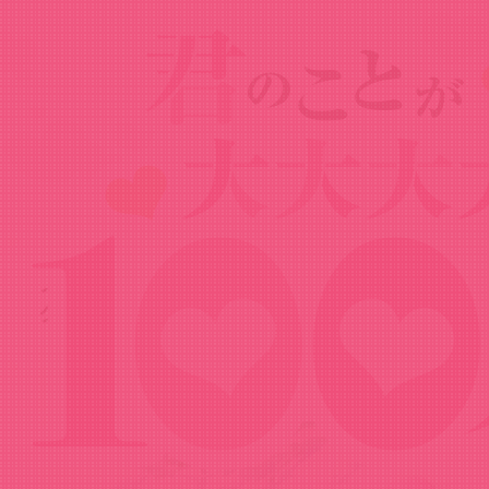
Goods
グッズ
ダッシュストア 静の「王冠恋物語」ブッ
クカバー