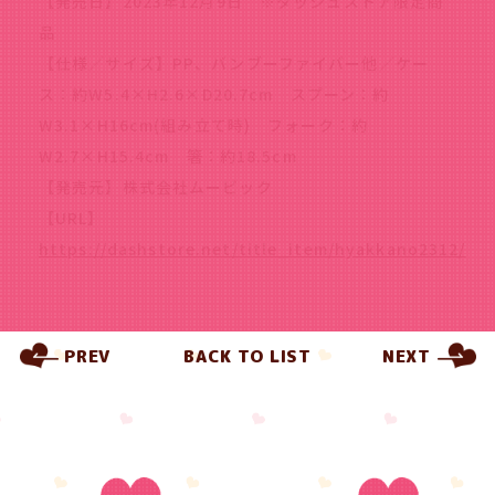
【発売日】2023年12月9日 ※ダッシュストア限定商
品
【仕様／サイズ】PP、バンブーファイバー他／ケー
ス：約W5.4×H2.6×D20.7cm スプーン：約
W3.1×H16cm(組み立て時) フォーク：約
W2.7×H15.4cm 箸：約18.5cm
【発売元】株式会社ムービック
【URL】
https://dashstore.net/title_item/hyakkano2312/
PREV
BACK TO LIST
NEXT