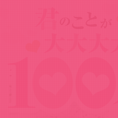
Goods
グッズ
ダッシュストア 羽香里のあ～んカトラリ
ーセット