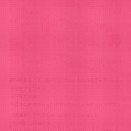
期間限定ストア「君のことが大大大大大好きな100人の
彼女＠ダッシュストア」
の開催が決定！
羽香里の台詞が入った可愛いカトラリーセットが登場！
【商品名】羽香里のあ～んカトラリーセット
【価格】1,320円(税込)