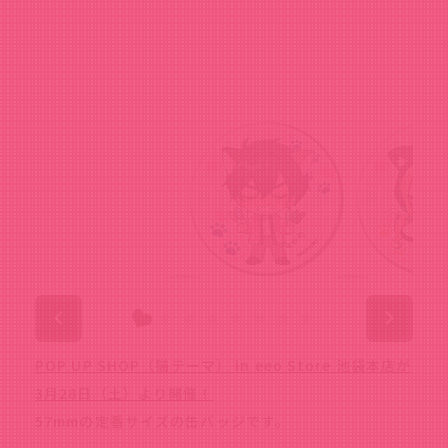
POP UP SHOP（猫テーマ） in eeo Store 池袋本店が
3月28日（土）より開催！
57mmの定番サイズの缶バッジです。