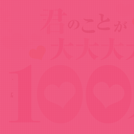
Goods
グッズ
トレーディング缶バッジ ミニキャラver.
（POP UP SHOP in eeo Store 池袋本
店）