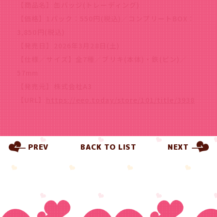
【商品名】缶バッジ(トレーディング)
【価格】1パック：550円(税込)／コンプリートBOX：
3,850円(税込)
【発売日】2026年3月28日(土)
【仕様／サイズ】全7種／ブリキ(本体)・鉄(ピン)／
57mm
【発売元】株式会社A3
【URL】
https://eeo.today/store/101/title/3938
PREV
BACK TO LIST
NEXT