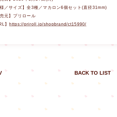
様／サイズ】全3種／マカロン6個セット(直径31mm)
売元】プリロール
RL】
https://priroll.jp/shopbrand/ct15990/
V
BACK TO LIST