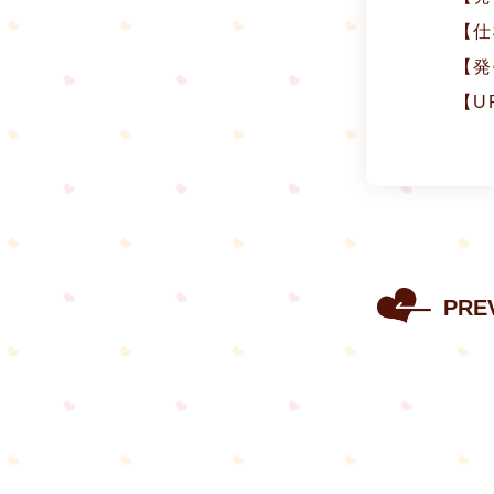
【仕
【発
【U
PRE