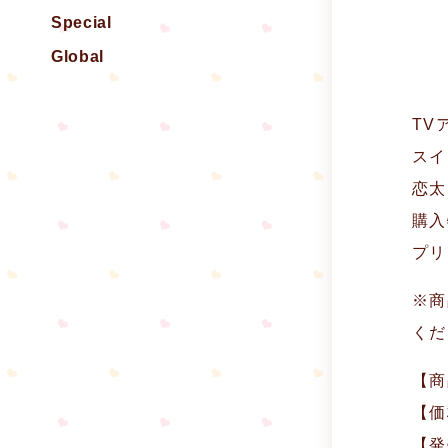
Special
Global
TV
スイ
恋太
購入
プリ
※商
くだ
【商
【価
【発