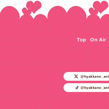
Top
On Air
@hyakkano_an
@hyakkano_an