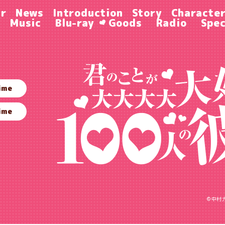
ir
News
Introduction
Story
Characte
Music
Blu-ray
Goods
Radio
Spec
ime
ime
©中村