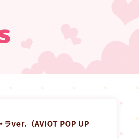
s
r.（AVIOT POP UP