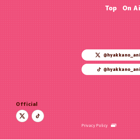
Top
On A
@hyakkano_an
@hyakkano_an
Official
Privacy Policy