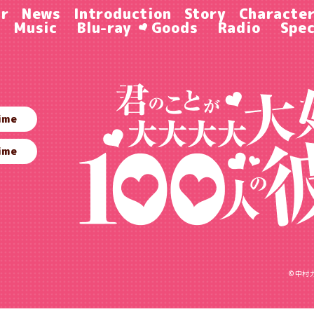
ir
News
Introduction
Story
Characte
Music
Blu-ray
Goods
Radio
Spec
ime
ime
©中村