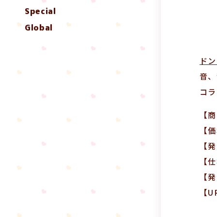
Special
Global
ドン
音、
コラ
【商
【価
【発
【仕
【発
【U