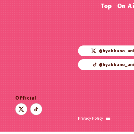
Top
On A
@hyakkano_an
@hyakkano_an
Official
Privacy Policy