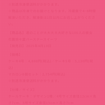
※別途冷凍便送料がかかります。
※商品は冷凍でのお届けとなります。冷蔵庫で4~6時間
解凍いただき、解凍後は1日以内にお召し上がりくださ
い。
【商品名】君のことが大大大大大好きな100人の彼女
花園羽々里バースデースイーツ
【発売日】2025年4月10日
【価格】
ケーキ4号：4,698円(税込)／ケーキ5号：5,130円(税
込)
マカロン6個セット：2,754円(税込)
※別途冷凍便送料がかかります。
【仕様／サイズ】
ホールケーキ：デザイン1種／4号サイズ直径12cm×高
さ7cm、5号サイズ直径15cm×高さ7cm