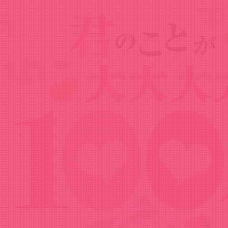
Goods
グッズ
花園羽々里バースデースイーツ