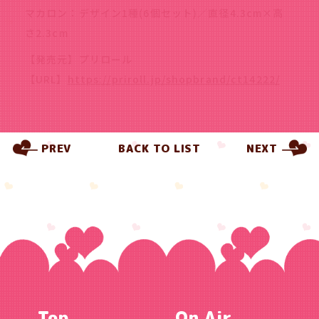
マカロン：デザイン1種(6個セット)／直径4.3cm×高
さ2.3cm
【発売元】プリロール
【URL】
https://priroll.jp/shopbrand/ct14222/
PREV
BACK TO LIST
NEXT
Top
On Air