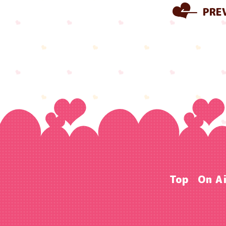
PRE
Top
On A