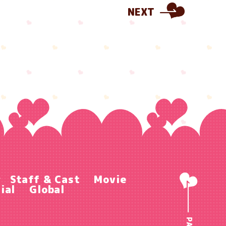
NEXT
r
Staff & Cast
Movie
ial
Global