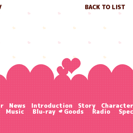
V
BACK TO LIST
ir
News
Introduction
Story
Characte
Music
Blu-ray
Goods
Radio
Spec