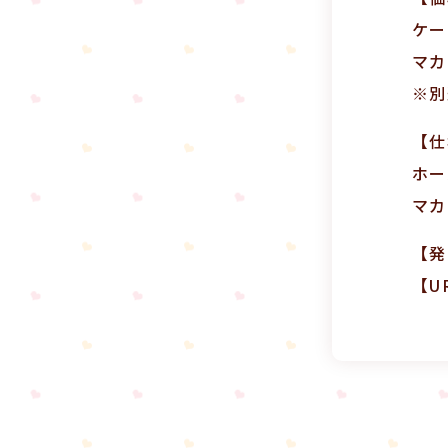
ケー
マカ
※別
【仕
ホー
マカ
【発
【U