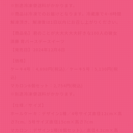
※別途冷凍便送料がかかります。
※商品は冷凍でのお届けとなります。冷蔵庫で4~6時間
解凍頂き、解凍後は1日以内にお召し上がりください。
【商品名】君のことが大大大大大好きな100人の彼女
須藤 育バースデースイーツ
【発売日】2024年12月6日
【価格】
ケーキ4号：4,698円(税込)／ケーキ5号：5,130円(税
込)
マカロン6個セット：2,754円(税込)
※別途冷凍便送料がかかります。
【仕様／サイズ】
ホールケーキ：デザイン1種／4号サイズ直径12cm×高
さ7cm、5号サイズ直径15cm×高さ7cm
マカロン：デザイン1種(6個セット)／直径4.3cm×高