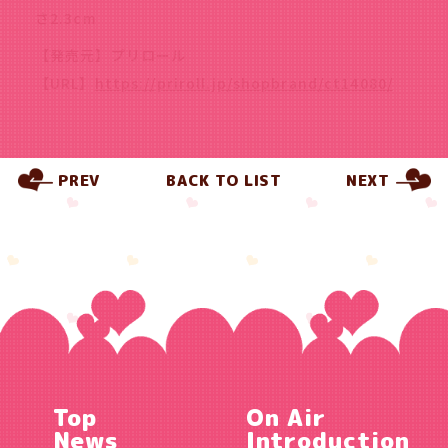
さ2.3cm
【発売元】プリロール
【URL】
https://priroll.jp/shopbrand/ct14080/
PREV
BACK TO LIST
NEXT
Top
On Air
News
Introduction