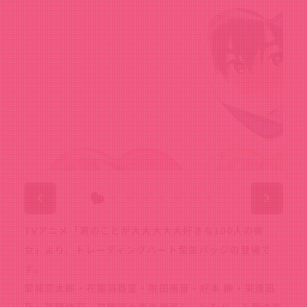
TVアニメ「君のことが大大大大大好きな100人の彼
女」より、トレーディングハート型缶バッジの登場で
す。
愛城恋太郎・花園羽香里・院田唐音・好本 静・栄逢凪