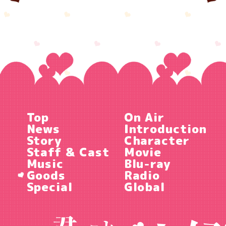
Top
On Air
News
Introduction
Story
Character
Staff & Cast
Movie
Music
Blu-ray
Goods
Radio
Special
Global