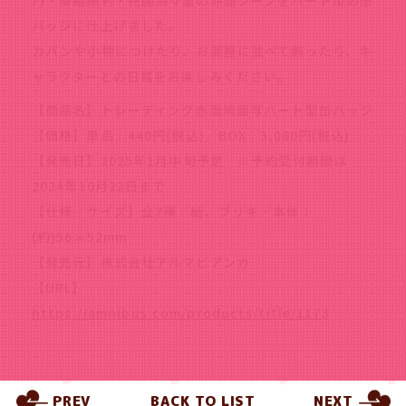
乃・薬膳楠莉・花園羽々里の赤面シーンをハート型の缶
バッジに仕上げました。
カバンや小物につけたり、お部屋に並べて飾ったり、キ
ャラクターとの日常をお楽しみください。
【商品名】トレーディング赤面場面写ハート型缶バッジ
【価格】単品：440円(税込)／BOX：3,080円(税込)
【発売日】2025年1月中旬予定 ※予約受付期間は
2024年10月22日まで
【仕様／サイズ】全7種／紙、ブリキ／本体：
(約)56×52mm
【発売元】株式会社アルマビアンカ
【URL】
https://amnibus.com/products/title/1173
PREV
BACK TO LIST
NEXT