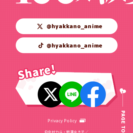
@hyakkano_anime
@hyakkano_anime
PAGE TOP
Privacy Policy
©中村力斗・野澤ゆき子／