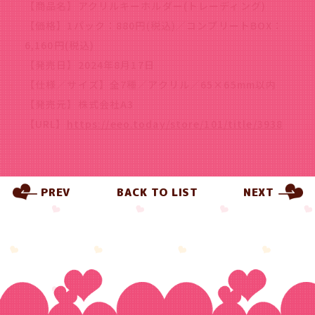
【商品名】アクリルキーホルダー(トレーディング)
【価格】1パック：880円(税込)／コンプリートBOX：
6,160円(税込)
【発売日】2024年8月17日
【仕様／サイズ】全7種／アクリル／65×65mm以内
【発売元】株式会社A3
【URL】
https://eeo.today/store/101/title/3938
PREV
BACK TO LIST
NEXT