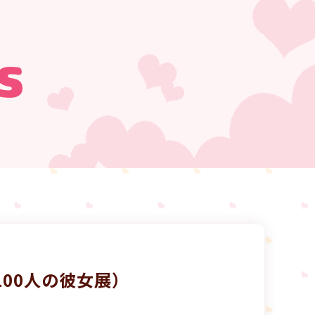
s
00人の彼女展）