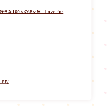
100人の彼女展 Love for
LFF/