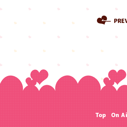
PRE
Top
On A