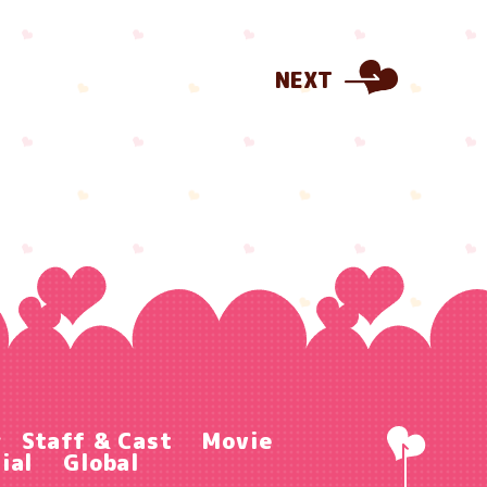
NEXT
r
Staff & Cast
Movie
ial
Global