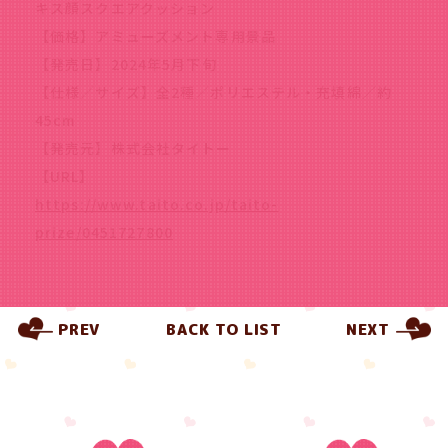
キス顔スクエアクッション
【価格】アミューズメント専用景品
【発売日】2024年5月下旬
【仕様／サイズ】全2種／ポリエステル・充填綿／約
45cm
【発売元】株式会社タイトー
【URL】
https://www.taito.co.jp/taito-
prize/0451727800
PREV
BACK TO LIST
NEXT