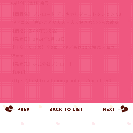
4月19日(金)に発売！
【商品名】ブシロード デッキホルダーコレクション V3
TVアニメ「君のことが大大大大大好きな100人の彼女
【価格】各847円(税込)
【発売日】2024年5月31日
【仕様／サイズ】全2種／PP／高さ98×幅75×厚さ
65mm
【発売元】株式会社ブシロード
【URL】
https://bushiroad.com/products/ex_dh_v3
PREV
BACK TO LIST
NEXT