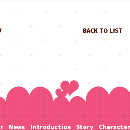
V
BACK TO LIST
ir
News
Introduction
Story
Characte