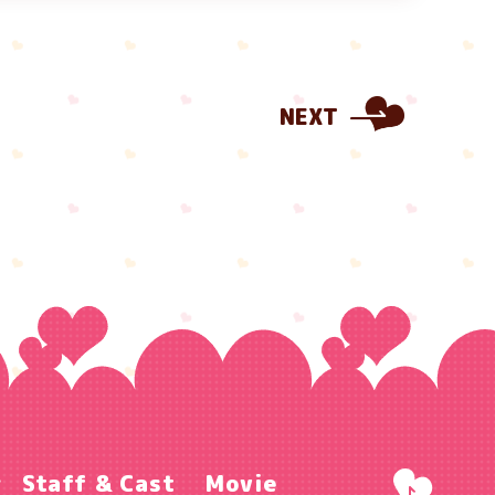
NEXT
r
Staff & Cast
Movie