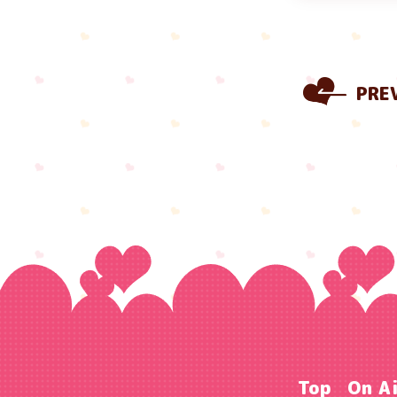
PRE
Top
On A