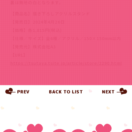
裏は無地の白となります。
【商品名】描き下ろしアクリルスタンド
【発売日】2024年4月26日
【価格】各1,815円(税込)
【仕様／サイズ】全6種／アクリル／150×150mm以内
【発売元】株式会社A3
【URL】
https://tsutaya.tsite.jp/article/store/2290.html
PREV
BACK TO LIST
NEXT