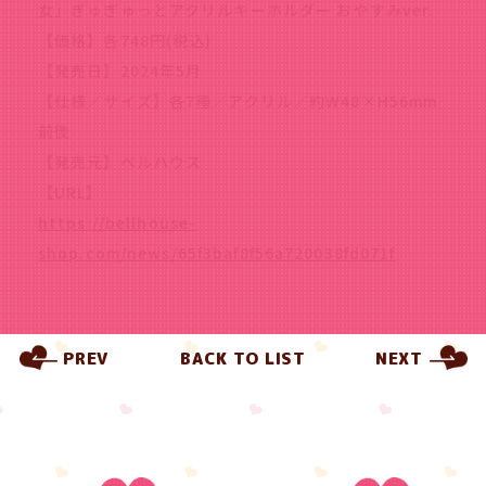
女」ぎゅぎゅっとアクリルキーホルダー おやすみver.
【価格】各748円(税込)
【発売日】2024年5月
【仕様／サイズ】各7種／アクリル／約W48×H56mm
前後
【発売元】ベルハウス
【URL】
https://bellhouse-
shop.com/news/65f3baf8f56a720038fd071f
PREV
BACK TO LIST
NEXT