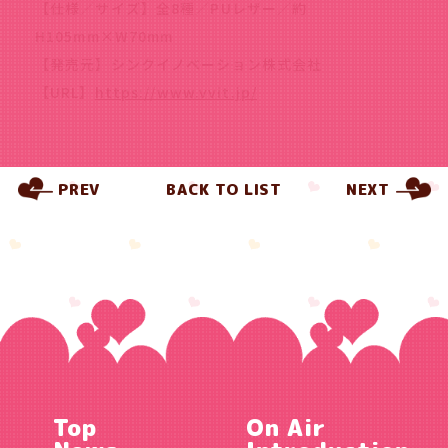
【仕様／サイズ】全8種／PUレザー／約
H105mm×W70mm
【発売元】シンクイノベーション株式会社
【URL】
https://www.vvit.jp/
PREV
BACK TO LIST
NEXT
Top
On Air