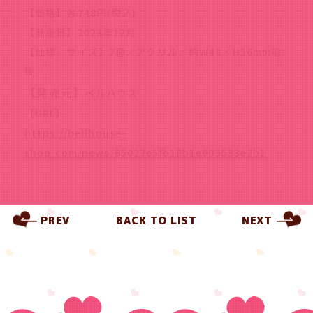
【価格】各748円(税込)
【発売日】2023年12月
【仕様／サイズ】7種／アクリル／約W48×H56mm前
後
【発売元】
ベルハウス
【URL】
https://bellhouse-
shop.com/news/65027e5fb18b1e003533e2b1
PREV
BACK TO LIST
NEXT