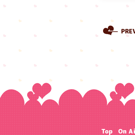
PRE
Top
On A