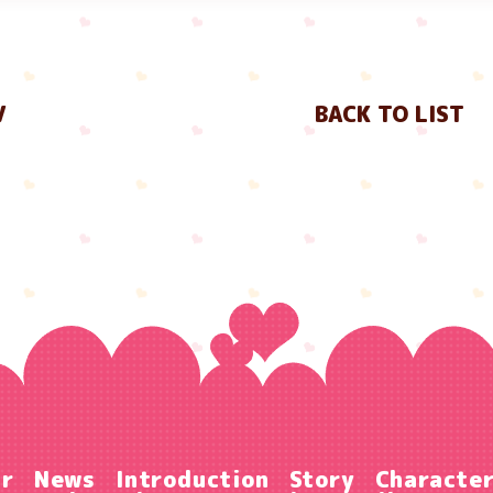
V
BACK TO LIST
ir
News
Introduction
Story
Characte