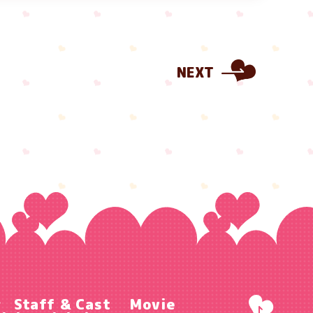
NEXT
r
Staff & Cast
Movie