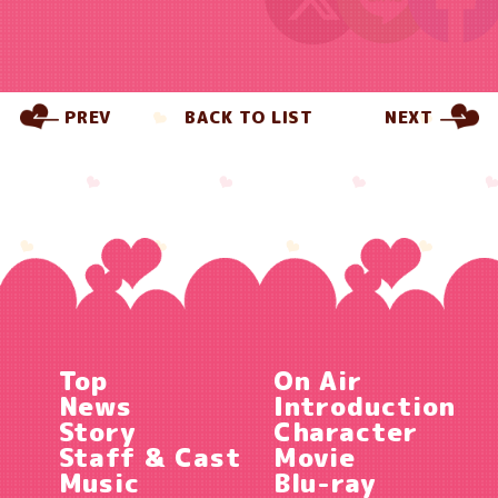
PREV
BACK TO LIST
NEXT
Top
On Air
News
Introduction
Story
Character
Staff & Cast
Movie
Music
Blu-ray