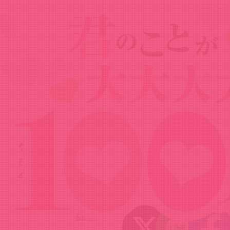
News
ニュース
2025.03.24
ゲームアプリ『君のことが大大大大大好
きな100人の彼女 ビビーン!!とパズル』
今すぐダウンロード❣️
Share!