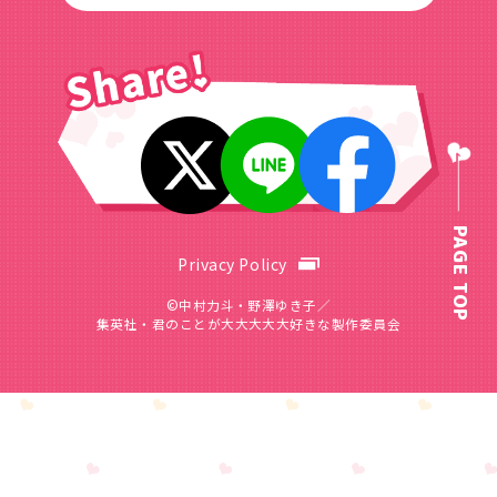
PAGE TOP
Privacy Policy
©中村力斗・野澤ゆき子／
集英社・君のことが大大大大大好きな製作委員会