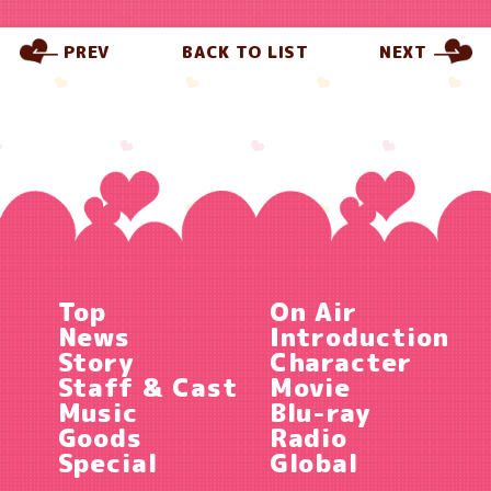
PREV
BACK TO LIST
NEXT
Top
On Air
News
Introduction
Story
Character
Staff & Cast
Movie
Music
Blu-ray
Goods
Radio
Special
Global