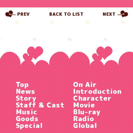
PREV
BACK TO LIST
NEXT
Top
On Air
News
Introduction
Story
Character
Staff & Cast
Movie
Music
Blu-ray
Goods
Radio
Special
Global