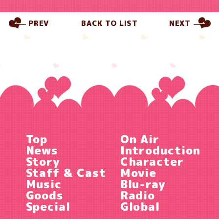
PREV
BACK TO LIST
NEXT
Top
On Air
News
Introduction
Story
Character
Staff & Cast
Movie
Music
Blu-ray
Goods
Radio
Special
Global