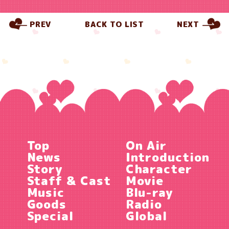
PREV
BACK TO LIST
NEXT
Top
On Air
News
Introduction
Story
Character
Staff & Cast
Movie
Music
Blu-ray
Goods
Radio
Special
Global