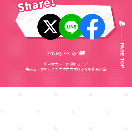
PAGE TOP
Privacy Policy
©中村力斗・野澤ゆき子／
集英社・君のことが大大大大大好きな製作委員会