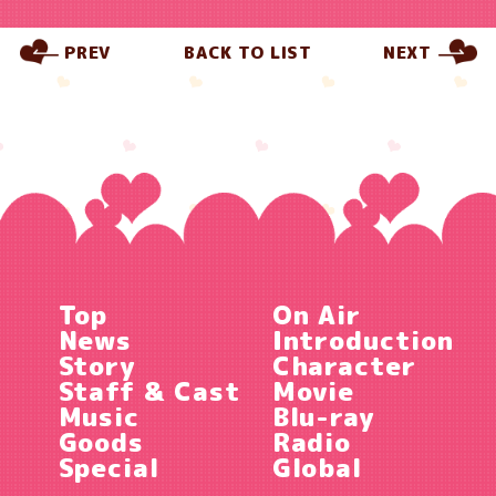
PREV
BACK TO LIST
NEXT
Top
On Air
News
Introduction
Story
Character
Staff & Cast
Movie
Music
Blu-ray
Goods
Radio
Special
Global