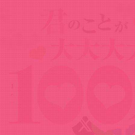
News
ニュース
2024.05.30
100カノファンが選ぶ推しシーン総選挙
～花園羽々里編～
Share!