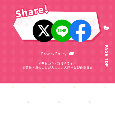
PAGE TOP
Privacy Policy
©中村力斗・野澤ゆき子／
集英社・君のことが大大大大大好きな製作委員会