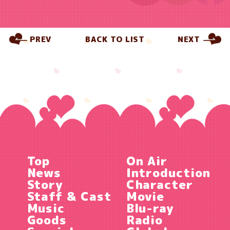
PREV
BACK TO LIST
NEXT
Top
On Air
News
Introduction
Story
Character
Staff & Cast
Movie
Music
Blu-ray
Goods
Radio