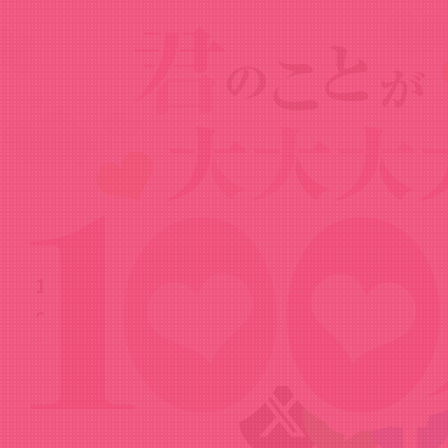
News
ニュース
2024.05.26
100カノファンが選ぶ推しシーン総選挙
～院田唐音編～
Share!