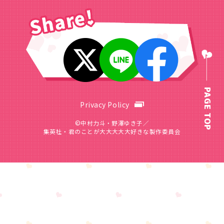
PAGE TOP
Privacy Policy
©中村力斗・野澤ゆき子／
集英社・君のことが大大大大大好きな製作委員会