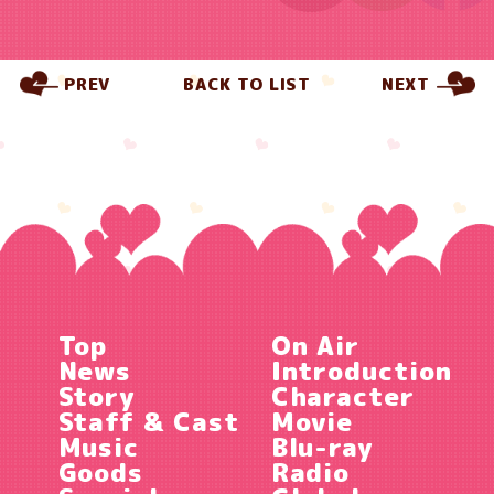
PREV
BACK TO LIST
NEXT
Top
On Air
News
Introduction
Story
Character
Staff & Cast
Movie
Music
Blu-ray
Goods
Radio